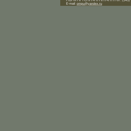
ГЉГ®Г­ГІГ ГЄГІГ­Г»Г© ГІГҐГ«ГҐГґГ®Г­: (343)
E-mail:
ompu@yandex.ru