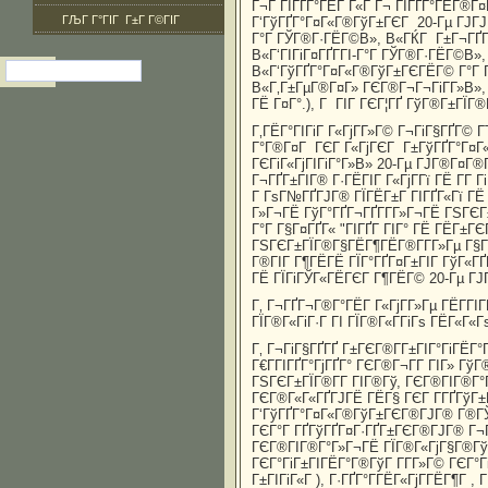
Г¬Г ГІГҐГ°ГЁГ Г«Г Г¬ ГЇГҐГ°ГЁГ®Г
ГЉГ Г°ГІГ Г±Г Г©ГІГ
Г‘ГўГҐГ°Г¤Г«Г®ГўГ±ГЄГ 20-Гµ ГЈГЈ.
Г°Г ГЎГ®Г·ГЁГ©В», В«ГЌГ Г±Г¬ГҐГ­
В«Г‘ГІГіГ¤ГҐГ­ГІ-Г°Г ГЎГ®Г·ГЁГ©В»,
В«Г‘ГўГҐГ°Г¤Г«Г®ГўГ±ГЄГЁГ© Г°Г Г
В«Г‚Г±ГµГ®Г¤Г» ГЄГ®Г¬Г¬ГіГ­Г»В», 
ГЁ Г¤Г°.), Г ГІГ ГЄГ¦ГҐ ГўГ®Г±ГЇГ®
Г‚ГЁГ°ГІГіГ Г«ГјГ­Г»Г© Г¬ГіГ§ГҐГ©
Г°Г®Г¤Г ГЄГ Г«ГјГЄГ Г±ГўГҐГ°Г¤
ГЄГіГ«ГјГІГіГ°Г»В» 20-Гµ ГЈГ®Г¤Г®Г
Г¬ГҐГ±ГІГ® Г·ГЁГІГ Г«ГјГ­Гї ГЁ Г­Г Гі
Г ГѕГ№ГҐГЈГ® ГЇГЁГ±Г ГІГҐГ«Гї ГЁ Г
Г»Г¬ГЁ ГўГ°ГҐГ¬ГҐГ­Г­Г»Г¬ГЁ ГЅГЄ
Г°Г Г§Г¤ГҐГ« "ГІГҐГ ГІГ° ГЁ ГЁГ±ГЄ
ГЅГЄГ±ГЇГ®Г§ГЁГ¶ГЁГ®Г­Г­Г»Гµ Г§Г Г
Г®ГІГ Г¶ГЁГЁ ГЇГ°ГҐГ¤Г±ГІГ ГўГ«ГҐГ
ГЁ ГЇГіГЎГ«ГЁГЄГ Г¶ГЁГ© 20-Гµ ГЈГ
Г‚ Г¬ГҐГ¬Г®Г°ГЁГ Г«ГјГ­Г»Гµ ГЁГ­ГІ
ГЇГ®Г«ГіГ·Г ГІ ГЇГ®Г«Г­ГіГѕ ГЁГ«Г«
Г‚ Г¬ГіГ§ГҐГҐ Г±ГЄГ®Г­Г±ГІГ°ГіГЁГ°
Г€Г­ГІГҐГ°ГјГҐГ° ГЄГ®Г¬Г­Г ГІГ» Гў
ГЅГЄГ±ГЇГ®Г­Г ГІГ®Гў, ГЄГ®ГІГ®Г°
ГЄГ®Г«Г«ГҐГЈГЁ ГЁГ§ ГЄГ Г­ГҐГўГ±
Г‘ГўГҐГ°Г¤Г«Г®ГўГ±ГЄГ®ГЈГ® Г®ГЎ
ГЄГ°Г ГҐГўГҐГ¤Г·ГҐГ±ГЄГ®ГЈГ® Г¬Г
ГЄГ®ГІГ®Г°Г»Г¬ГЁ ГЇГ®Г«ГјГ§Г®ГўГ
ГЄГ°ГіГ±ГІГЁГ°Г®ГўГ Г­Г­Г»Г© ГЄГ°
Г±ГІГіГ«Г ), Г·ГҐГ°Г­ГЁГ«ГјГ­ГЁГ¶Г 