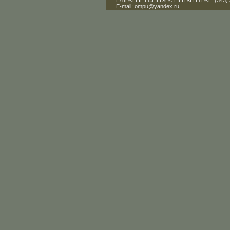
ГЉГ®Г­ГІГ ГЄГІГ­Г»Г© ГІГҐГ«ГҐГґГ®Г­: (343)
E-mail:
ompu@yandex.ru