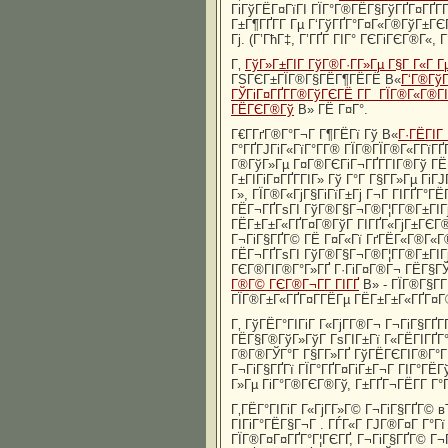
ГіГўГЁГ¤ГїГІ ГЇГ°Г®ГЁГ§ГўГҐГ¤ГҐГ­ГЁ
Г±Г¶ГҐГ­Г Гµ Г‘ГўГҐГ°Г¤Г«Г®ГўГ±ГЄ
Гј. (Г’ГћГ‡, Г’ГҐГ ГІГ° ГЄГіГЄГ®Г«, 
Г‚
ГўГ»Г±ГІГ ГўГ®Г·Г­Г»Гµ Г§Г Г«Г Г
ГЅГЄГ±ГЇГ®Г§ГЁГ¶ГЁГЁ В«
Г‘Г®ГўГ
ГЎГіГ¤ГҐГ­Г®ГўГЄГЁ Г­Г ГЇГ®Г«Г®ГІ
ГЁГЄГ®Гў
В» ГЁ Г¤Г°.
Г€Г­ГґГ®Г°Г¬Г Г¶ГЁГї Гў В«
Г·ГЁГІГ 
Г°ГҐГЈГіГ«ГїГ°Г­Г® ГЇГ®ГЇГ®Г«Г­ГїГҐ
Г®ГўГ»Гµ Г¤Г®ГЄГіГ¬ГҐГ­ГІГ®Гў ГЁ
Г±ГІГіГ¤ГҐГ­ГІГ» Гў Г°Г Г§Г­Г»Гµ ГіГ
Г», ГЇГ®Г«ГјГ§ГіГїГ±Гј Г¬Г ГІГҐГ°ГЁ
ГЁГ¬ГҐГѕГІ ГўГ®Г§Г¬Г®Г¦Г­Г®Г±ГІГј Г
ГЁГ±Г±Г«ГҐГ¤Г®ГўГ ГІГҐГ«ГјГ±ГЄГ®Г
Г¬ГіГ§ГҐГ© ГЁ Г¤Г«Гї ГґГЁГ«Г®Г«Г
ГЁГ¬ГҐГѕГІ ГўГ®Г§Г¬Г®Г¦Г­Г®Г±ГІГј
ГЄГ®ГІГ®Г°Г»ГҐ Г·ГіГ¤Г®Г¬ ГЁГ§ГЎ
Г®Г© ГЄГ®Г¬Г­Г ГІГҐ
В» - ГЇГ®Г§Г­Г
ГЇГ®Г±Г«ГҐГ¤Г­ГЁГµ ГЁГ±Г±Г«ГҐГ¤Г
Г‚ ГўГЁГ°ГІГіГ Г«ГјГ­Г®Г¬ Г¬ГіГ§ГҐГ
ГЁГ§Г®ГўГ»ГўГ ГѕГІГ±Гї Г«ГЁГІГҐГ°Г
Г®Г®ГЎГ°Г Г§Г­Г»ГҐ ГўГЁГЄГІГ®Г°ГЁ
Г¬ГіГ§ГҐГї ГЇГ°ГҐГ¤ГіГ±Г¬Г ГІГ°ГЁГ
Г»Гµ ГіГ°Г®ГЄГ®Гў, Г±ГҐГ¬ГЁГ­Г Г°
Г‚ГЁГ°ГІГіГ Г«ГјГ­Г»Г© Г¬ГіГ§ГҐГ© 
ГІГіГ°ГЁГ§Г¬Г . ГЃГ«Г ГЈГ®Г¤Г Г°
ГЇГ®Г¤Г¤ГҐГ°Г¦ГЄГҐ, Г¬ГіГ§ГҐГ© Г¬