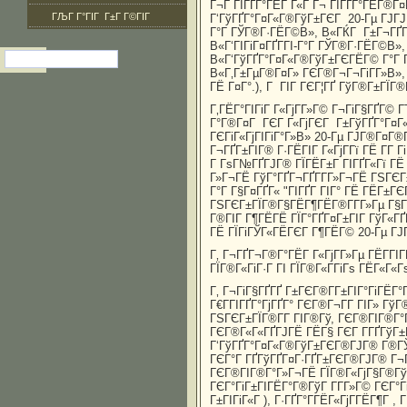
Г¬Г ГІГҐГ°ГЁГ Г«Г Г¬ ГЇГҐГ°ГЁГ®Г
ГЉГ Г°ГІГ Г±Г Г©ГІГ
Г‘ГўГҐГ°Г¤Г«Г®ГўГ±ГЄГ 20-Гµ ГЈГЈ.
Г°Г ГЎГ®Г·ГЁГ©В», В«ГЌГ Г±Г¬ГҐГ­
В«Г‘ГІГіГ¤ГҐГ­ГІ-Г°Г ГЎГ®Г·ГЁГ©В»,
В«Г‘ГўГҐГ°Г¤Г«Г®ГўГ±ГЄГЁГ© Г°Г Г
В«Г‚Г±ГµГ®Г¤Г» ГЄГ®Г¬Г¬ГіГ­Г»В», 
ГЁ Г¤Г°.), Г ГІГ ГЄГ¦ГҐ ГўГ®Г±ГЇГ®
Г‚ГЁГ°ГІГіГ Г«ГјГ­Г»Г© Г¬ГіГ§ГҐГ©
Г°Г®Г¤Г ГЄГ Г«ГјГЄГ Г±ГўГҐГ°Г¤
ГЄГіГ«ГјГІГіГ°Г»В» 20-Гµ ГЈГ®Г¤Г®Г
Г¬ГҐГ±ГІГ® Г·ГЁГІГ Г«ГјГ­Гї ГЁ Г­Г Гі
Г ГѕГ№ГҐГЈГ® ГЇГЁГ±Г ГІГҐГ«Гї ГЁ Г
Г»Г¬ГЁ ГўГ°ГҐГ¬ГҐГ­Г­Г»Г¬ГЁ ГЅГЄ
Г°Г Г§Г¤ГҐГ« "ГІГҐГ ГІГ° ГЁ ГЁГ±ГЄ
ГЅГЄГ±ГЇГ®Г§ГЁГ¶ГЁГ®Г­Г­Г»Гµ Г§Г Г
Г®ГІГ Г¶ГЁГЁ ГЇГ°ГҐГ¤Г±ГІГ ГўГ«ГҐГ
ГЁ ГЇГіГЎГ«ГЁГЄГ Г¶ГЁГ© 20-Гµ ГЈГ
Г‚ Г¬ГҐГ¬Г®Г°ГЁГ Г«ГјГ­Г»Гµ ГЁГ­ГІ
ГЇГ®Г«ГіГ·Г ГІ ГЇГ®Г«Г­ГіГѕ ГЁГ«Г«
Г‚ Г¬ГіГ§ГҐГҐ Г±ГЄГ®Г­Г±ГІГ°ГіГЁГ°
Г€Г­ГІГҐГ°ГјГҐГ° ГЄГ®Г¬Г­Г ГІГ» Гў
ГЅГЄГ±ГЇГ®Г­Г ГІГ®Гў, ГЄГ®ГІГ®Г°
ГЄГ®Г«Г«ГҐГЈГЁ ГЁГ§ ГЄГ Г­ГҐГўГ±
Г‘ГўГҐГ°Г¤Г«Г®ГўГ±ГЄГ®ГЈГ® Г®ГЎ
ГЄГ°Г ГҐГўГҐГ¤Г·ГҐГ±ГЄГ®ГЈГ® Г¬Г
ГЄГ®ГІГ®Г°Г»Г¬ГЁ ГЇГ®Г«ГјГ§Г®ГўГ
ГЄГ°ГіГ±ГІГЁГ°Г®ГўГ Г­Г­Г»Г© ГЄГ°
Г±ГІГіГ«Г ), Г·ГҐГ°Г­ГЁГ«ГјГ­ГЁГ¶Г 