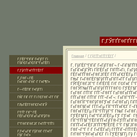
Г‚ГЎГҐГ¤ГҐГ­
/
/
Главная
Г‚ГўГҐГ¤ГҐГ­ГЁГҐ
Г‚ГЁГ°ГІГіГ Г«ГјГ­Г Гї
ГЅГЄГ±ГЄГіГ°Г±ГЁГї
Г‚ ГўГЁГ°ГІГіГ Г«ГјГ­Г®Г¬ Г¬ГіГ§ГҐГ
Г±ГіГ¤ГјГЎГі ГЇГЁГ±Г ГІГҐГ«Гї, Г±
Г‚ГўГҐГ¤ГҐГ­ГЁГҐ
ГЁГ¤ГҐГ®Г«Г®ГЈГЁГ·ГҐГ±ГЄГЁГµ ГЇ
Г„Г®Г¬ ГЁ
ГЊГ Г«Г®ГЁГ§ГўГҐГ±ГІГ­Г»ГҐ Г±ГўГ
Г¤Г®Г¬Г®Г·Г Г¤Г¶Г»
ГЎГЁГ®ГЈГ°Г ГґГЁГЁ ГѓГ Г©Г¤Г Г°Г Г
Г®ГЎГ№ГҐГ±ГІГўГҐГ­Г­Г®Г© Г¦ГЁГ§Г­
Г—ГЁГІГ Г«ГјГ­Гї
Г±Г®Г·ГҐГІГ ГҐГ¬Г®ГҐ Г±Г®Г±ГҐГ¤Г
ГЌГ ГіГ·Г­Г Гї ГЄГ®Г¬Г­Г ГІГ
ГҐГ±Г®Г·ГҐГІГ ГҐГ¬Г»Г¬: Г±ГІГ°ГҐГ
Г±Г®ГЇГ°Г®ГўГ®Г¦Г¤Г Г«Г®Г±Гј ГіГ­Г
ГЉГЁГ­Г®ГЄГ«ГіГЎ
Г±Г®Г§Г¤Г Г­Г­Г»Гµ ГЇГ°ГҐГ¤ГЄГ Г¬ГЁ
Г®Г¤Г­ГЁГµ ГЇГ°ГҐГўГ°Г Г№Г Г«Г®Г±
Г’ГҐГ ГІГ° ГЁ
Г¦ГЁГ§Г­Гј Г¤Г°ГіГЈГЁГµ Г¦Г Г¦Г¤Г Г
ГЁГ±ГЄГіГ±Г±ГІГўГ®
ГЇГ°ГҐГ§Г°ГЁГІГҐГ«ГјГ­Г®-Г¦ГҐГ±ГІ
Г”Г®ГІГ®ГЈГ Г«ГҐГ°ГҐГї
ГІГҐГ«Г«ГЁГЈГҐГ­Г¶ГЁГЁ Г°Г Г§ГЈ
Г®Г¬Г°Г Г·Г Г«ГЁГ±Гј Г­ГҐГіГ¬ГҐГ­Г
Г‚Г»Г±ГІГ ГўГ®Г·Г­Г»ГҐ
ГѓГ®Г°Г®Г¤Г±ГЄГ Гї Г¦ГЁГ§Г­Гј Гў 
Г§Г Г«Г»