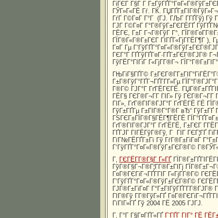
ГіГЄГ Г§Г Г­ Г±ГўГҐГ°Г¤Г«Г®ГўГ±ГЄГ
ГЎГ»Г«ГЁ Гѓ. ГЌ. ГЏГҐГ±ГІГ®ГўГ»Г
ГѓГ Г©Г¤Г Г°Г (ГЈ. ГЉГ Г­ГҐГў) Гў 
ГЈГ Г©Г¤Г Г°Г®ГўГ±ГЄГЁГҐ ГўГҐГ№ГЁ,
ГЁГЄ, Г±Г Г¬Г®ГўГ Г°, ГЇГ®Г¤Г­Г®Г
ГЇГ®Г«Г®Г±ГЄГ ГІГҐГ«ГјГ­ГЁГ¶Г ), Г
Г¤Г Гµ Г‘ГўГҐГ°Г¤Г«Г®ГўГ±ГЄГ®ГЈ
ГЄГ°Г ГҐГўГҐГ¤Г·ГҐГ±ГЄГ®ГЈГ® Г¬Гі
ГўГЁГ°ГІГіГ Г«ГјГ­Г®Г¬ ГЇГ°Г®Г±ГІГ°Г
ГЊГіГ§ГҐГ© Г±ГЄГ®Г­Г±ГІГ°ГіГЁГ°Г®
Г±Г®ГўГ°ГҐГ¬ГҐГ­Г­Г»Гµ ГЇГ°Г®ГЈГ°Г
Г®Г© ГЈГ°Г ГґГЁГЄГЁ. ГЏГ®Г±ГҐГІГ
ГЁГ§ ГЄГ®Г¬Г­Г ГІГ» Гў ГЄГ®Г¬Г­Г Г
ГІГ», ГґГ®ГІГ®ГЈГ°Г ГґГЁГЁ ГЁ ГЇГ
ГўГ±ГҐГµ Г±ГІГ®Г°Г®Г­ вЂ“ ГўГ±ГҐ Г®
ГЅГЄГ±ГЇГ®Г§ГЁГ¶ГЁГЁ ГЇГ°ГҐГ¤Г±Г
ГґГ®ГІГ®ГЈГ°Г ГґГЁГЁ, Г±ГЄГ Г­ГЁГ°Г
ГҐГЈГ ГІГЁГўГ®Гў, Г ГІГ ГЄГ¦ГҐ ГіГ­
ГїГ№ГЁГҐГ±Гї Гў ГѓГ®Г±ГіГ¤Г Г°Г±Г
Г‘ГўГҐГ°Г¤Г«Г®ГўГ±ГЄГ®Г© Г®ГЎГ«
Г‚
ГЄГЁГ­Г®Г§Г Г«ГҐ
ГЇГ®Г±ГҐГІГЁГІ
ГўГ®Г§Г¬Г®Г¦Г­Г®Г±ГІГј ГЇГ®Г±Г¬Г®
Г¤Г®ГЄГіГ¬ГҐГ­ГІГ Г«ГјГ­Г®Г© ГЄГЁ
Г‘ГўГҐГ°Г¤Г«Г®ГўГ±ГЄГ®Г© ГЄГЁГ
ГЈГ®Г±ГіГ¤Г Г°Г±ГІГўГҐГ­Г­Г®ГЈГ®
ГІГ®Гў Г­Г®ГўГ»ГҐ Г¤Г®ГЄГіГ¬ГҐГ­ГІГ
ГїГІГ»ГҐ Гў 2004 ГЁ 2005 ГЈГЈ.
Г‚ Г°Г Г§Г¤ГҐГ«ГҐ
Г’ГҐГ ГІГ° ГЁ ГЁ